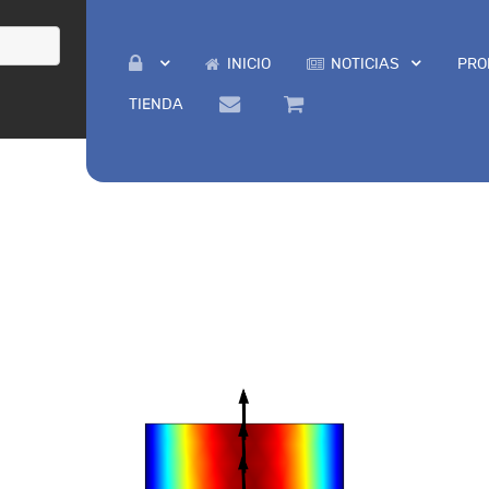
INICIO
NOTICIAS
PRO
TIENDA