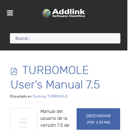
p
TURBOMOLE
d
User's Manual 7.5
f
Etiquetado en
Química
,
TURBOMOLE
Manual del
DESCARGAR
usuario de la
(
PDF,
2.53 MB
)
versión 7.5 de