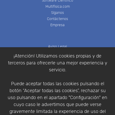
Software Científico
Multifisica.com
Síganos
Contáctenos
Empresa
Aviso Legal
Política de Cookies
¡Atención! Utilizamos cookies propias y de
Política de Privacidad
terceros para ofrecerle una mejor experiencia y
Condiciones de compra
servicio.
Identificarse
Registrarse
Puede aceptar todas las cookies pulsando el
botón “Aceptar todas las cookies”, rechazar su
uso pulsando en el apartado "Configuración" en
cuyo caso le advertimos que puede verse
Empresa
|
Aviso Legal
|
Política de Privacidad
|
gravemente limitada la experiencia de uso del