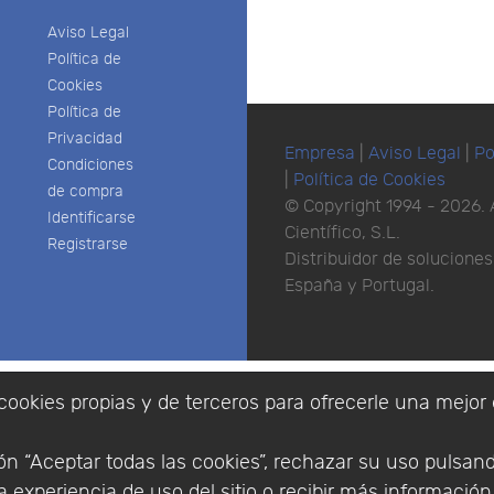
Aviso Legal
Política de
Cookies
Política de
Privacidad
Empresa
|
Aviso Legal
|
Po
Condiciones
|
Política de Cookies
de compra
© Copyright 1994 - 2026. 
Identificarse
Científico, S.L.
Registrarse
Distribuidor de solucione
España y Portugal.
cookies propias y de terceros para ofrecerle una mejor 
n “Aceptar todas las cookies”, rechazar su uso pulsan
 experiencia de uso del sitio o recibir más informació