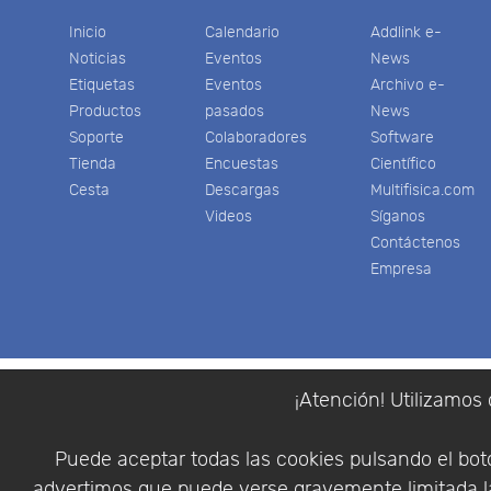
Inicio
Calendario
Addlink e-
Noticias
Eventos
News
Etiquetas
Eventos
Archivo e-
Productos
pasados
News
Soporte
Colaboradores
Software
Tienda
Encuestas
Científico
Cesta
Descargas
Multifisica.com
Videos
Síganos
Contáctenos
Empresa
¡Atención! Utilizamos 
Puede aceptar todas las cookies pulsando el botó
advertimos que puede verse gravemente limitada la