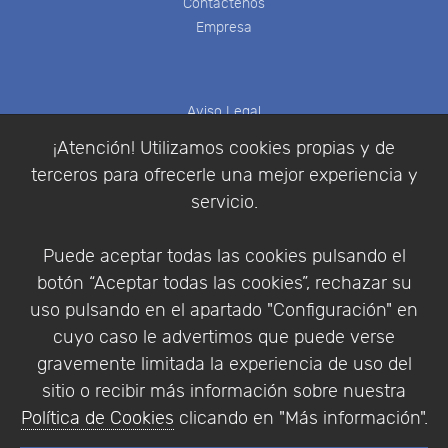
Contáctenos
Empresa
Aviso Legal
Política de Cookies
¡Atención! Utilizamos cookies propias y de
Política de Privacidad
terceros para ofrecerle una mejor experiencia y
Condiciones de compra
servicio.
Identificarse
Registrarse
Puede aceptar todas las cookies pulsando el
botón “Aceptar todas las cookies”, rechazar su
uso pulsando en el apartado "Configuración" en
cuyo caso le advertimos que puede verse
Empresa
|
Aviso Legal
|
Política de Privacidad
|
gravemente limitada la experiencia de uso del
Política de Cookies
sitio o recibir más información sobre nuestra
© Copyright 1994 - 2026. Addlink Software
Política de Cookies
clicando en "Más información".
Científico, S.L.