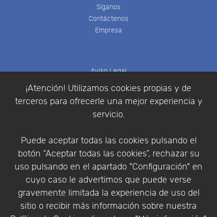
Síganos
Contáctenos
Empresa
Aviso Legal
Política de Cookies
¡Atención! Utilizamos cookies propias y de
Política de Privacidad
terceros para ofrecerle una mejor experiencia y
Condiciones de compra
servicio.
Identificarse
Registrarse
Puede aceptar todas las cookies pulsando el
botón “Aceptar todas las cookies”, rechazar su
uso pulsando en el apartado "Configuración" en
cuyo caso le advertimos que puede verse
Empresa
|
Aviso Legal
|
Política de Privacidad
|
gravemente limitada la experiencia de uso del
Política de Cookies
sitio o recibir más información sobre nuestra
© Copyright 1994 - 2026. Addlink Software