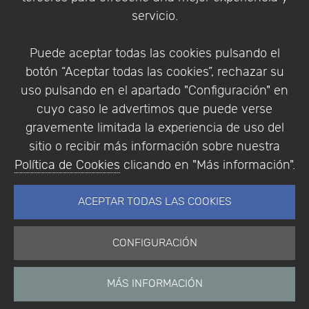
Condiciones de compra
servicio.
Identificarse
Registrarse
Puede aceptar todas las cookies pulsando el
botón “Aceptar todas las cookies”, rechazar su
uso pulsando en el apartado "Configuración" en
cuyo caso le advertimos que puede verse
Empresa
|
Aviso Legal
|
Política de Privacidad
|
gravemente limitada la experiencia de uso del
Política de Cookies
sitio o recibir más información sobre nuestra
© Copyright 1994 - 2026. Addlink Software
Política de Cookies
clicando en "Más información".
Científico, S.L.
Distribuidor de soluciones software para España y
ACEPTAR TODAS LAS COOKIES
Portugal.
CONFIGURACIÓN
MÁS INFORMACIÓN