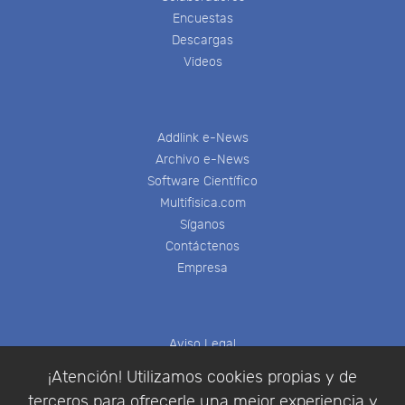
Encuestas
Descargas
Videos
Addlink e-News
Archivo e-News
Software Científico
Multifisica.com
Síganos
Contáctenos
Empresa
Aviso Legal
Política de Cookies
¡Atención! Utilizamos cookies propias y de
Política de Privacidad
terceros para ofrecerle una mejor experiencia y