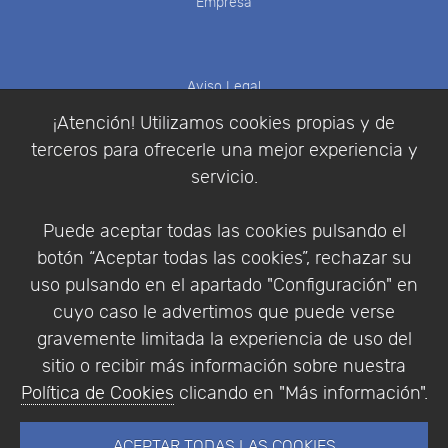
Empresa
Aviso Legal
Política de Cookies
¡Atención! Utilizamos cookies propias y de
Política de Privacidad
terceros para ofrecerle una mejor experiencia y
Condiciones de compra
servicio.
Identificarse
Registrarse
Puede aceptar todas las cookies pulsando el
botón “Aceptar todas las cookies”, rechazar su
uso pulsando en el apartado "Configuración" en
cuyo caso le advertimos que puede verse
Empresa
|
Aviso Legal
|
Política de Privacidad
|
gravemente limitada la experiencia de uso del
Política de Cookies
sitio o recibir más información sobre nuestra
© Copyright 1994 - 2026. Addlink Software
Política de Cookies
clicando en "Más información".
Científico, S.L.
Distribuidor de soluciones software para España y
ACEPTAR TODAS LAS COOKIES