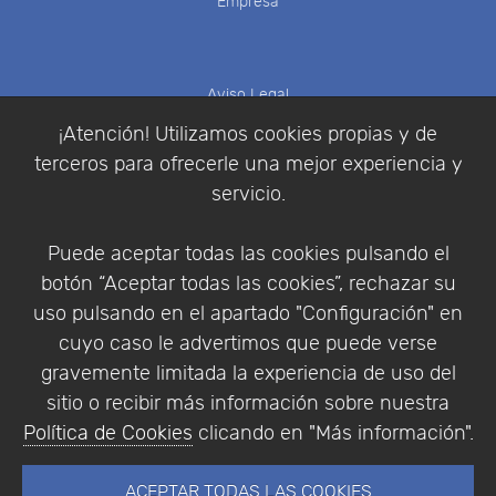
Empresa
Aviso Legal
Política de Cookies
¡Atención! Utilizamos cookies propias y de
Política de Privacidad
terceros para ofrecerle una mejor experiencia y
Condiciones de compra
servicio.
Identificarse
Registrarse
Puede aceptar todas las cookies pulsando el
botón “Aceptar todas las cookies”, rechazar su
uso pulsando en el apartado "Configuración" en
cuyo caso le advertimos que puede verse
Empresa
|
Aviso Legal
|
Política de Privacidad
|
gravemente limitada la experiencia de uso del
Política de Cookies
sitio o recibir más información sobre nuestra
© Copyright 1994 - 2026. Addlink Software
Política de Cookies
clicando en "Más información".
Científico, S.L.
Distribuidor de soluciones software para España y
ACEPTAR TODAS LAS COOKIES