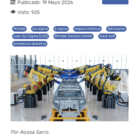
Publicado: 19 Mayo 2026
Visto: 925
Minitab
six sigma
6 sigma
mejora continua
fabricación
Lean Six Sigma (LSS)
Minitab Solution Center
black belt
excelencia operativa
Por Alyssa Sarro.