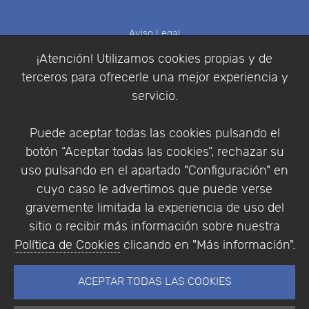
Aviso Legal
Política de Cookies
¡Atención! Utilizamos cookies propias y de
Política de Privacidad
terceros para ofrecerle una mejor experiencia y
Condiciones de compra
servicio.
Identificarse
Registrarse
Puede aceptar todas las cookies pulsando el
botón “Aceptar todas las cookies”, rechazar su
uso pulsando en el apartado "Configuración" en
cuyo caso le advertimos que puede verse
Empresa
|
Aviso Legal
|
Política de Privacidad
|
gravemente limitada la experiencia de uso del
Política de Cookies
sitio o recibir más información sobre nuestra
© Copyright 1994 - 2026. Addlink Software
Política de Cookies
clicando en "Más información".
Científico, S.L.
Distribuidor de soluciones software para España y
ACEPTAR TODAS LAS COOKIES
Portugal.