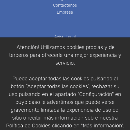
Contáctenos
Empresa
Aviso Legal
Política de Cookies
¡Atención! Utilizamos cookies propias y de
Política de Privacidad
terceros para ofrecerle una mejor experiencia y
Condiciones de compra
servicio.
Identificarse
Registrarse
Puede aceptar todas las cookies pulsando el
botón “Aceptar todas las cookies”, rechazar su
uso pulsando en el apartado "Configuración" en
cuyo caso le advertimos que puede verse
Empresa
|
Aviso Legal
|
Política de Privacidad
|
gravemente limitada la experiencia de uso del
Política de Cookies
sitio o recibir más información sobre nuestra
© Copyright 1994 - 2026. Addlink Software
Política de Cookies
clicando en "Más información".