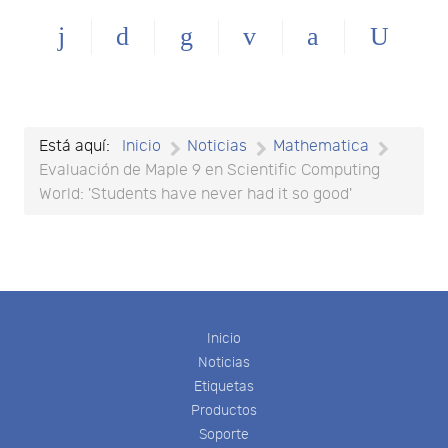
Está aquí:
Inicio
Noticias
Mathematica
Evaluación de Maple 9 en Scientific Computing
World: 'Students have never had it so good'
Inicio
Noticias
Etiquetas
Productos
Soporte