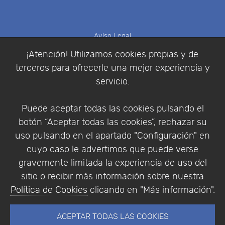
Aviso Legal
Política de Cookies
¡Atención! Utilizamos cookies propias y de
Política de Privacidad
terceros para ofrecerle una mejor experiencia y
Condiciones de compra
servicio.
Identificarse
Registrarse
Puede aceptar todas las cookies pulsando el
botón “Aceptar todas las cookies”, rechazar su
uso pulsando en el apartado "Configuración" en
cuyo caso le advertimos que puede verse
Empresa
|
Aviso Legal
|
Política de Privacidad
|
gravemente limitada la experiencia de uso del
Política de Cookies
sitio o recibir más información sobre nuestra
© Copyright 1994 - 2026. Addlink Software
Política de Cookies
clicando en "Más información".
Científico, S.L.
Distribuidor de soluciones software para España y
ACEPTAR TODAS LAS COOKIES
Portugal.