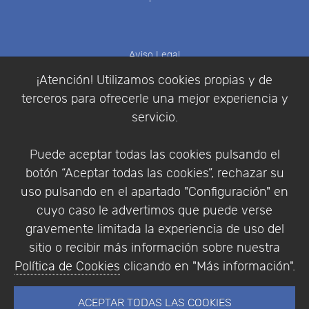
Aviso Legal
Política de Cookies
¡Atención! Utilizamos cookies propias y de
Política de Privacidad
terceros para ofrecerle una mejor experiencia y
Condiciones de compra
servicio.
Identificarse
Registrarse
Puede aceptar todas las cookies pulsando el
botón “Aceptar todas las cookies”, rechazar su
uso pulsando en el apartado "Configuración" en
cuyo caso le advertimos que puede verse
Empresa
|
Aviso Legal
|
Política de Privacidad
|
gravemente limitada la experiencia de uso del
Política de Cookies
sitio o recibir más información sobre nuestra
© Copyright 1994 - 2026. Addlink Software
Política de Cookies
clicando en "Más información".
Científico, S.L.
Distribuidor de soluciones software para España y
ACEPTAR TODAS LAS COOKIES