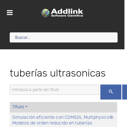
tuberías ultrasonicas
Introduzca parte del título
Título
Simulación eficiente con COMSOL Multiphysics®:
Modelos de orden reducido en tuberías