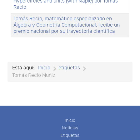
Hypercircles and units (with Maple) por Tomás
Recio
Tomás Recio, matemático especializado en
Álgebra y Geometría Computacional, recibe un
premio nacional por su trayectoria científica
Está aquí:
Inicio
etiquetas
Tomás Recio Muñiz
Inicio
Noticias
Etiquetas