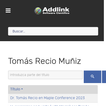
Tomás Recio Muñiz
Introduzca parte del título
Título
Dr. Tomás Recio en Maple Conference 2023