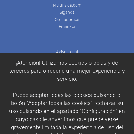
Multifisica.com
Síganos
Contáctenos
Empresa
Aviso Legal
Política de Cookies
¡Atención! Utilizamos cookies propias y de
Política de Privacidad
terceros para ofrecerle una mejor experiencia y
Condiciones de compra
servicio.
Identificarse
Registrarse
Puede aceptar todas las cookies pulsando el
botón “Aceptar todas las cookies”, rechazar su
uso pulsando en el apartado "Configuración" en
cuyo caso le advertimos que puede verse
Empresa
|
Aviso Legal
|
Política de Privacidad
|
gravemente limitada la experiencia de uso del
Política de Cookies