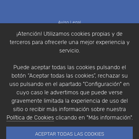
Aviso Legal
Política de Cookies
¡Atención! Utilizamos cookies propias y de
Política de Privacidad
terceros para ofrecerle una mejor experiencia y
Condiciones de compra
servicio.
Identificarse
Registrarse
Puede aceptar todas las cookies pulsando el
botón “Aceptar todas las cookies”, rechazar su
uso pulsando en el apartado "Configuración" en
cuyo caso le advertimos que puede verse
Empresa
|
Aviso Legal
|
Política de Privacidad
|
gravemente limitada la experiencia de uso del
Política de Cookies
sitio o recibir más información sobre nuestra
© Copyright 1994 - 2026. Addlink Software
Política de Cookies
clicando en "Más información".
Científico, S.L.
Distribuidor de soluciones software para España y
ACEPTAR TODAS LAS COOKIES
Portugal.