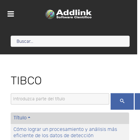
TIBCO
Introduzca parte del título
Título
Cómo lograr un procesamiento y análisis más
eficiente de los datos de detección