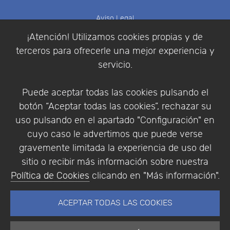
Aviso Legal
Política de Cookies
¡Atención! Utilizamos cookies propias y de
Política de Privacidad
terceros para ofrecerle una mejor experiencia y
Condiciones de compra
servicio.
Identificarse
Registrarse
Puede aceptar todas las cookies pulsando el
botón “Aceptar todas las cookies”, rechazar su
uso pulsando en el apartado "Configuración" en
cuyo caso le advertimos que puede verse
Empresa
|
Aviso Legal
|
Política de Privacidad
|
gravemente limitada la experiencia de uso del
Política de Cookies
sitio o recibir más información sobre nuestra
© Copyright 1994 - 2026. Addlink Software
Política de Cookies
clicando en "Más información".
Científico, S.L.
Distribuidor de soluciones software para España y
ACEPTAR TODAS LAS COOKIES
Portugal.