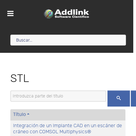
STL
Introduzca parte del título
Título
Integración de un Implante CAD en un escáner de
cráneo con COMSOL Multiphysics®