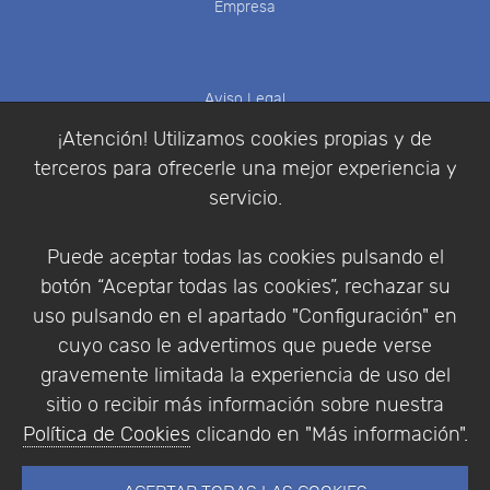
Empresa
Aviso Legal
Política de Cookies
¡Atención! Utilizamos cookies propias y de
Política de Privacidad
terceros para ofrecerle una mejor experiencia y
Condiciones de compra
servicio.
Identificarse
Registrarse
Puede aceptar todas las cookies pulsando el
botón “Aceptar todas las cookies”, rechazar su
uso pulsando en el apartado "Configuración" en
cuyo caso le advertimos que puede verse
Empresa
|
Aviso Legal
|
Política de Privacidad
|
gravemente limitada la experiencia de uso del
Política de Cookies
sitio o recibir más información sobre nuestra
© Copyright 1994 - 2026. Addlink Software
Política de Cookies
clicando en "Más información".
Científico, S.L.
Distribuidor de soluciones software para España y