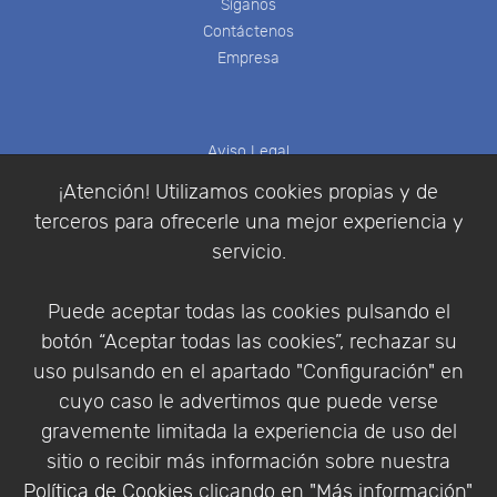
Síganos
Contáctenos
Empresa
Aviso Legal
Política de Cookies
¡Atención! Utilizamos cookies propias y de
Política de Privacidad
terceros para ofrecerle una mejor experiencia y
Condiciones de compra
servicio.
Identificarse
Registrarse
Puede aceptar todas las cookies pulsando el
botón “Aceptar todas las cookies”, rechazar su
uso pulsando en el apartado "Configuración" en
cuyo caso le advertimos que puede verse
Empresa
|
Aviso Legal
|
Política de Privacidad
|
gravemente limitada la experiencia de uso del
Política de Cookies
sitio o recibir más información sobre nuestra
© Copyright 1994 - 2026. Addlink Software
Política de Cookies
clicando en "Más información".