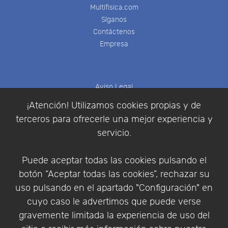
Multifisica.com
Síganos
Contáctenos
Empresa
Aviso Legal
Política de Cookies
¡Atención! Utilizamos cookies propias y de
Política de Privacidad
terceros para ofrecerle una mejor experiencia y
Condiciones de compra
servicio.
Identificarse
Registrarse
Puede aceptar todas las cookies pulsando el
botón “Aceptar todas las cookies”, rechazar su
uso pulsando en el apartado "Configuración" en
cuyo caso le advertimos que puede verse
Empresa
|
Aviso Legal
|
Política de Privacidad
|
gravemente limitada la experiencia de uso del
Política de Cookies