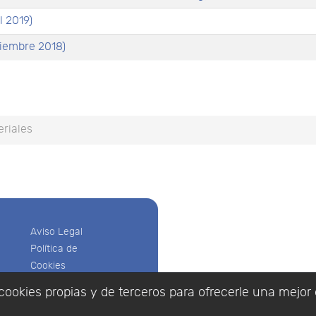
l 2019)
iembre 2018)
riales
Aviso Legal
Política de
Cookies
Política de
cookies propias y de terceros para ofrecerle una mejor 
Privacidad
Empresa
|
Aviso Legal
|
Po