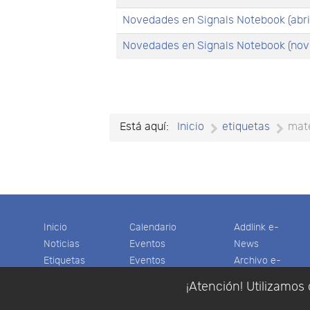
Novedades en Signals Notebook (abri
Novedades en Signals Notebook (nov
Está aquí:
Inicio
etiquetas
mate
Inicio
Calendario
Addlink e-
Noticias
Eventos
News
Etiquetas
Eventos
Archivo e-
Productos
pasados
News
¡Atención! Utilizamos 
Soporte
Colaboradores
Software