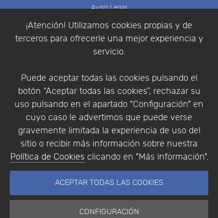
Aviso Legal
Política de Cookies
¡Atención! Utilizamos cookies propias y de
Política de Privacidad
terceros para ofrecerle una mejor experiencia y
Condiciones de compra
servicio.
Identificarse
Registrarse
Puede aceptar todas las cookies pulsando el
botón “Aceptar todas las cookies”, rechazar su
uso pulsando en el apartado "Configuración" en
cuyo caso le advertimos que puede verse
Empresa
|
Aviso Legal
|
Política de Privacidad
|
gravemente limitada la experiencia de uso del
Política de Cookies
sitio o recibir más información sobre nuestra
© Copyright 1994 - 2026. Addlink Software
Política de Cookies
clicando en "Más información".
Científico, S.L.
Distribuidor de soluciones software para España y
ACEPTAR TODAS LAS COOKIES
Portugal.
CONFIGURACIÓN