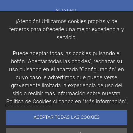
Aviso Legal
Política de Cookies
¡Atención! Utilizamos cookies propias y de
Política de Privacidad
terceros para ofrecerle una mejor experiencia y
Condiciones de compra
servicio.
Identificarse
Registrarse
Puede aceptar todas las cookies pulsando el
botón “Aceptar todas las cookies”, rechazar su
uso pulsando en el apartado "Configuración" en
cuyo caso le advertimos que puede verse
Empresa
|
Aviso Legal
|
Política de Privacidad
|
gravemente limitada la experiencia de uso del
Política de Cookies
sitio o recibir más información sobre nuestra
© Copyright 1994 - 2026. Addlink Software
Política de Cookies
clicando en "Más información".
Científico, S.L.
Distribuidor de soluciones software para España y
ACEPTAR TODAS LAS COOKIES
Portugal.