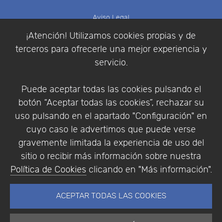
Aviso Legal
Política de Cookies
¡Atención! Utilizamos cookies propias y de
Política de Privacidad
terceros para ofrecerle una mejor experiencia y
Condiciones de compra
servicio.
Identificarse
Registrarse
Puede aceptar todas las cookies pulsando el
botón “Aceptar todas las cookies”, rechazar su
uso pulsando en el apartado "Configuración" en
cuyo caso le advertimos que puede verse
Empresa
|
Aviso Legal
|
Política de Privacidad
|
gravemente limitada la experiencia de uso del
Política de Cookies
sitio o recibir más información sobre nuestra
© Copyright 1994 - 2026. Addlink Software
Política de Cookies
clicando en "Más información".
Científico, S.L.
Distribuidor de soluciones software para España y
ACEPTAR TODAS LAS COOKIES
Portugal.