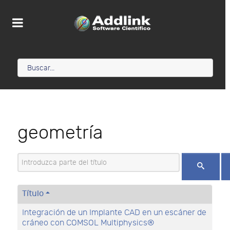
geometría
Introduzca parte del título
Título
Integración de un Implante CAD en un escáner de
cráneo con COMSOL Multiphysics®