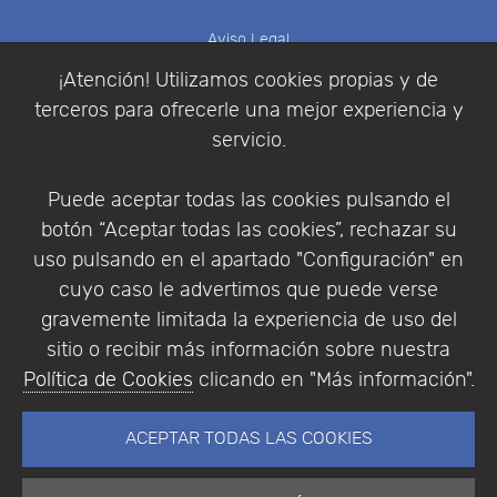
Aviso Legal
Política de Cookies
¡Atención! Utilizamos cookies propias y de
Política de Privacidad
terceros para ofrecerle una mejor experiencia y
Condiciones de compra
servicio.
Identificarse
Registrarse
Puede aceptar todas las cookies pulsando el
botón “Aceptar todas las cookies”, rechazar su
uso pulsando en el apartado "Configuración" en
cuyo caso le advertimos que puede verse
Empresa
|
Aviso Legal
|
Política de Privacidad
|
gravemente limitada la experiencia de uso del
Política de Cookies
sitio o recibir más información sobre nuestra
© Copyright 1994 - 2026. Addlink Software
Política de Cookies
clicando en "Más información".
Científico, S.L.
Distribuidor de soluciones software para España y
ACEPTAR TODAS LAS COOKIES
Portugal.