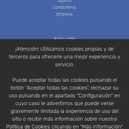
Síganos
Contáctenos
Empresa
Aviso Legal
Política de Cookies
¡Atención! Utilizamos cookies propias y de
Política de Privacidad
terceros para ofrecerle una mejor experiencia y
Condiciones de compra
servicio.
Identificarse
Registrarse
Puede aceptar todas las cookies pulsando el
botón “Aceptar todas las cookies”, rechazar su
uso pulsando en el apartado "Configuración" en
cuyo caso le advertimos que puede verse
Empresa
|
Aviso Legal
|
Política de Privacidad
|
gravemente limitada la experiencia de uso del
Política de Cookies
sitio o recibir más información sobre nuestra
© Copyright 1994 - 2026. Addlink Software
Política de Cookies
clicando en "Más información".