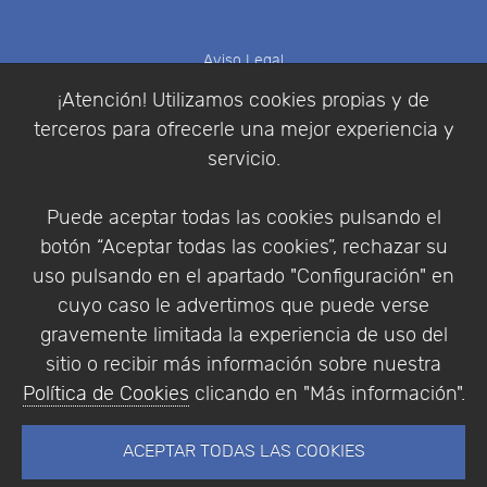
Aviso Legal
Política de Cookies
¡Atención! Utilizamos cookies propias y de
Política de Privacidad
terceros para ofrecerle una mejor experiencia y
Condiciones de compra
servicio.
Identificarse
Registrarse
Puede aceptar todas las cookies pulsando el
botón “Aceptar todas las cookies”, rechazar su
uso pulsando en el apartado "Configuración" en
cuyo caso le advertimos que puede verse
Empresa
|
Aviso Legal
|
Política de Privacidad
|
gravemente limitada la experiencia de uso del
Política de Cookies
sitio o recibir más información sobre nuestra
© Copyright 1994 - 2026. Addlink Software
Política de Cookies
clicando en "Más información".
Científico, S.L.
Distribuidor de soluciones software para España y
ACEPTAR TODAS LAS COOKIES
Portugal.