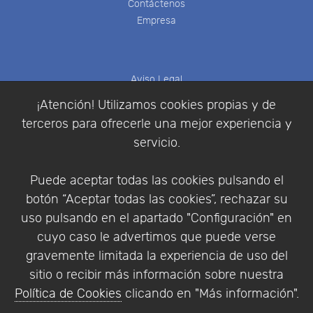
Contáctenos
Empresa
Aviso Legal
Política de Cookies
¡Atención! Utilizamos cookies propias y de
Política de Privacidad
terceros para ofrecerle una mejor experiencia y
Condiciones de compra
servicio.
Identificarse
Registrarse
Puede aceptar todas las cookies pulsando el
botón “Aceptar todas las cookies”, rechazar su
uso pulsando en el apartado "Configuración" en
cuyo caso le advertimos que puede verse
Empresa
|
Aviso Legal
|
Política de Privacidad
|
gravemente limitada la experiencia de uso del
Política de Cookies
sitio o recibir más información sobre nuestra
© Copyright 1994 - 2026. Addlink Software
Política de Cookies
clicando en "Más información".
Científico, S.L.