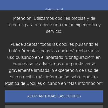
Aviso Legal
Política de Cookies
¡Atención! Utilizamos cookies propias y de
Política de Privacidad
terceros para ofrecerle una mejor experiencia y
Condiciones de compra
servicio.
Identificarse
Registrarse
Puede aceptar todas las cookies pulsando el
botón “Aceptar todas las cookies”, rechazar su
uso pulsando en el apartado "Configuración" en
cuyo caso le advertimos que puede verse
Empresa
|
Aviso Legal
|
Política de Privacidad
|
gravemente limitada la experiencia de uso del
Política de Cookies
sitio o recibir más información sobre nuestra
© Copyright 1994 - 2026. Addlink Software
Política de Cookies
clicando en "Más información".
Científico, S.L.
Distribuidor de soluciones software para España y
ACEPTAR TODAS LAS COOKIES
Portugal.