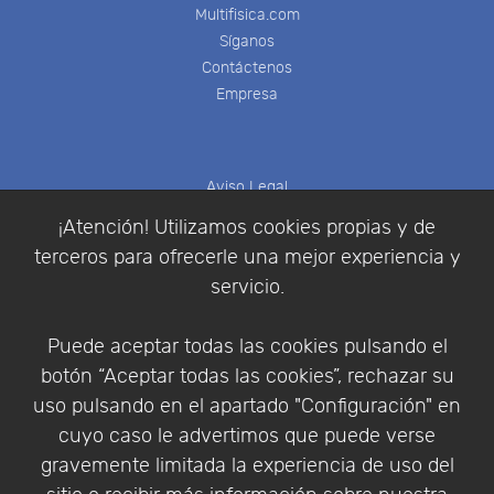
Multifisica.com
Síganos
Contáctenos
Empresa
Aviso Legal
Política de Cookies
¡Atención! Utilizamos cookies propias y de
Política de Privacidad
terceros para ofrecerle una mejor experiencia y
Condiciones de compra
servicio.
Identificarse
Registrarse
Puede aceptar todas las cookies pulsando el
botón “Aceptar todas las cookies”, rechazar su
uso pulsando en el apartado "Configuración" en
cuyo caso le advertimos que puede verse
Empresa
|
Aviso Legal
|
Política de Privacidad
|
gravemente limitada la experiencia de uso del
Política de Cookies