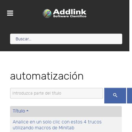
automatización
Introduzca parte del título
Título
Analice en un solo clic con estos 4 trucos
utilizando macros de Minitab