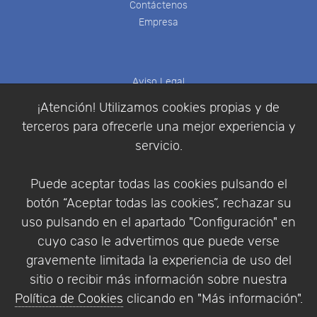
Contáctenos
Empresa
Aviso Legal
Política de Cookies
¡Atención! Utilizamos cookies propias y de
Política de Privacidad
terceros para ofrecerle una mejor experiencia y
Condiciones de compra
servicio.
Identificarse
Registrarse
Puede aceptar todas las cookies pulsando el
botón “Aceptar todas las cookies”, rechazar su
uso pulsando en el apartado "Configuración" en
cuyo caso le advertimos que puede verse
Empresa
|
Aviso Legal
|
Política de Privacidad
|
gravemente limitada la experiencia de uso del
Política de Cookies
sitio o recibir más información sobre nuestra
© Copyright 1994 - 2026. Addlink Software
Política de Cookies
clicando en "Más información".
Científico, S.L.