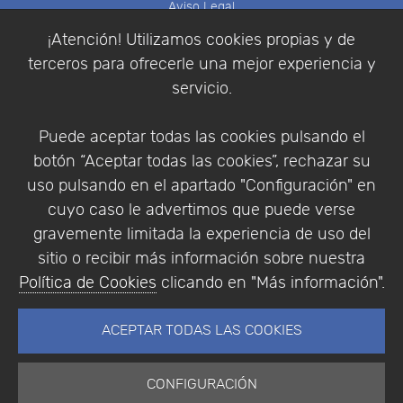
Aviso Legal
Política de Cookies
¡Atención! Utilizamos cookies propias y de
Política de Privacidad
terceros para ofrecerle una mejor experiencia y
Condiciones de compra
servicio.
Identificarse
Registrarse
Puede aceptar todas las cookies pulsando el
botón “Aceptar todas las cookies”, rechazar su
uso pulsando en el apartado "Configuración" en
cuyo caso le advertimos que puede verse
Empresa
|
Aviso Legal
|
Política de Privacidad
|
gravemente limitada la experiencia de uso del
Política de Cookies
sitio o recibir más información sobre nuestra
© Copyright 1994 - 2026. Addlink Software
Política de Cookies
clicando en "Más información".
Científico, S.L.
Distribuidor de soluciones software para España y
ACEPTAR TODAS LAS COOKIES
Portugal.
CONFIGURACIÓN