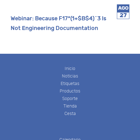
AGO
27
Webinar: Because F17*(1+$B$4)^3 Is
Not Engineering Documentation
Inicio
Noticias
Etiquetas
Productos
Soporte
Tienda
Cesta
Calendario