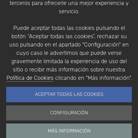
terceros para ofrecerle una mejor experiencia y
Condiciones de compra
servicio.
Identificarse
Registrarse
Puede aceptar todas las cookies pulsando el
botón “Aceptar todas las cookies”, rechazar su
uso pulsando en el apartado "Configuración" en
cuyo caso le advertimos que puede verse
Empresa
|
Aviso Legal
|
Política de Privacidad
|
gravemente limitada la experiencia de uso del
Política de Cookies
sitio o recibir más información sobre nuestra
© Copyright 1994 - 2026. Addlink Software
Política de Cookies
clicando en "Más información".
Científico, S.L.
Distribuidor de soluciones software para España y
ACEPTAR TODAS LAS COOKIES
Portugal.
CONFIGURACIÓN
MÁS INFORMACIÓN