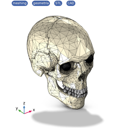
meshing
geometría
STL
CAD