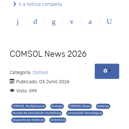
Ir a noticia completa
COMSOL News 2026
Categoría:
Comsol
Publicado: 03 Junio 2026
Visto: 599
COMSOL Multiphysics
Energía
COMSOL News
baterías
revista de simulación multifísica
innovación tecnológica
dispositivos médicos
elctrónica