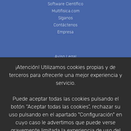
Software Científico
Multifisica.com
Síganos
Contáctenos
Empresa
Aviso Legal
Política de Cookies
¡Atención! Utilizamos cookies propias y de
Política de Privacidad
terceros para ofrecerle una mejor experiencia y
Condiciones de compra
servicio.
Identificarse
Registrarse
Puede aceptar todas las cookies pulsando el
botón “Aceptar todas las cookies”, rechazar su
uso pulsando en el apartado "Configuración" en
cuyo caso le advertimos que puede verse
Empresa
|
Aviso Legal
|
Política de Privacidad
|
gravemente limitada la experiencia de uso del