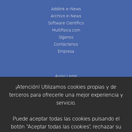
Addlink e-News
Archivo e-News
Software Científico
Multifisica.com
Síganos
Contáctenos
Empresa
Aviso Legal
Política de Cookies
¡Atención! Utilizamos cookies propias y de
Política de Privacidad
terceros para ofrecerle una mejor experiencia y
Condiciones de compra
servicio.
Identificarse
Registrarse
Puede aceptar todas las cookies pulsando el
botón “Aceptar todas las cookies”, rechazar su