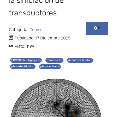
la simulación de
transductores
Categoría:
Comsol
Publicado: 17 Diciembre 2025
Visto: 1199
COMSOL Multiphysics
transductor
Acoustics Module
piezoelectricidad
piezocerámico