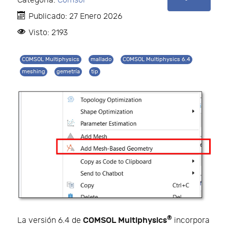
Categoría:
Comsol
Publicado: 27 Enero 2026
Visto: 2193
COMSOL Multiphysics
mallado
COMSOL Multiphysics 6.4
meshing
gemetría
tip
®
COMSOL Multiphysics
La versión 6.4 de
incorpora