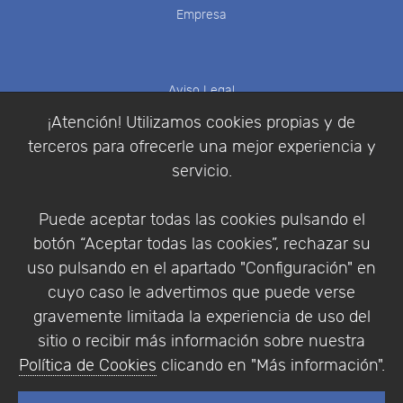
Empresa
Aviso Legal
Política de Cookies
¡Atención! Utilizamos cookies propias y de
Política de Privacidad
terceros para ofrecerle una mejor experiencia y
Condiciones de compra
servicio.
Identificarse
Registrarse
Puede aceptar todas las cookies pulsando el
botón “Aceptar todas las cookies”, rechazar su
uso pulsando en el apartado "Configuración" en
cuyo caso le advertimos que puede verse
Empresa
|
Aviso Legal
|
Política de Privacidad
|
gravemente limitada la experiencia de uso del
Política de Cookies
sitio o recibir más información sobre nuestra
© Copyright 1994 - 2026. Addlink Software
Política de Cookies
clicando en "Más información".
Científico, S.L.
Distribuidor de soluciones software para España y