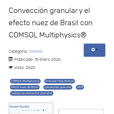
Convección granular y el
efecto nuez de Brasil con
COMSOL Multiphysics®
Categoría:
Comsol
Publicado: 15 Enero 2026
Visto: 2620
COMSOL Multiphysics
Granular Flow Module
efecto nuez de Brasil
convección granular
DEM
método de elementos discretos