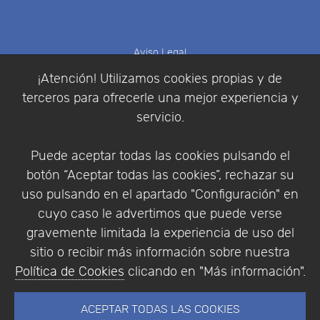
Aviso Legal
Política de Cookies
¡Atención! Utilizamos cookies propias y de
Política de Privacidad
terceros para ofrecerle una mejor experiencia y
Condiciones de compra
servicio.
Identificarse
Registrarse
Puede aceptar todas las cookies pulsando el
botón “Aceptar todas las cookies”, rechazar su
uso pulsando en el apartado "Configuración" en
cuyo caso le advertimos que puede verse
Empresa
|
Aviso Legal
|
Política de Privacidad
|
gravemente limitada la experiencia de uso del
Política de Cookies
sitio o recibir más información sobre nuestra
© Copyright 1994 - 2026. Addlink Software
Política de Cookies
clicando en "Más información".
Científico, S.L.
Distribuidor de soluciones software para España y
ACEPTAR TODAS LAS COOKIES
Portugal.