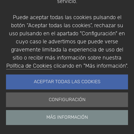
servicio.
Puede aceptar todas las cookies pulsando el
botón “Aceptar todas las cookies”, rechazar su
uso pulsando en el apartado "Configuración" en
cuyo caso le advertimos que puede verse
gravemente limitada la experiencia de uso del
Leaflet
|
Map data ©
OpenStreetMap
contributors,
CC-BY-SA
,
sitio o recibir más información sobre nuestra
Imagery ©
Mapbox
Política de Cookies
clicando en "Más información".
ACEPTAR TODAS LAS COOKIES
CONFIGURACIÓN
MÁS INFORMACIÓN