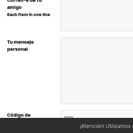
Correo-e de tu
amigo
Each item in one line
Tu mensaje
personal
Código de
verificación
*
¡Atención! Utilizamos 